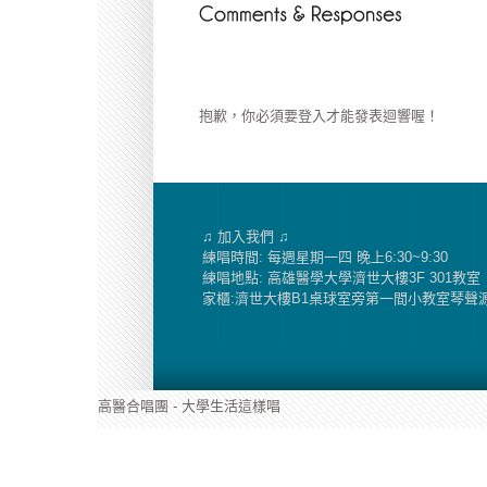
抱歉，你必須要
登入
才能發表迴響喔！
♫ 加入我們 ♫
練唱時間: 每週星期一四 晚上6:30~9:30
練唱地點: 高雄醫學大學濟世大樓3F 301教室
家櫃:濟世大樓B1桌球室旁第一間小教室琴聲
高醫合唱團 - 大學生活這樣唱