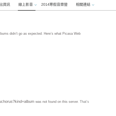
出資訊
線上影音
2014寒假音樂營
相關連結
bums didn’t go as expected. Here’s what Picasa Web
muchorus?kind=album
was not found on this server.
That’s