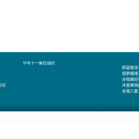
今年十一醫在國防
耶誕報佳
憶夢繾綣
合唱團迎
源頭
沐夏樂飛
合唱八要