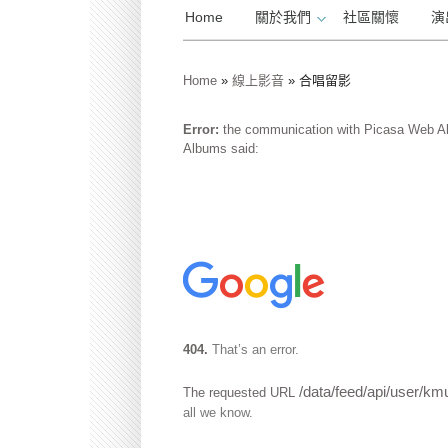
Home
關於我們
社區關懷
演
Home
»
線上影音
»
合唱留影
Error:
the communication with Picasa Web Al
Albums said:
404.
That’s an error.
/data/feed/api/user/k
The requested URL
all we know.