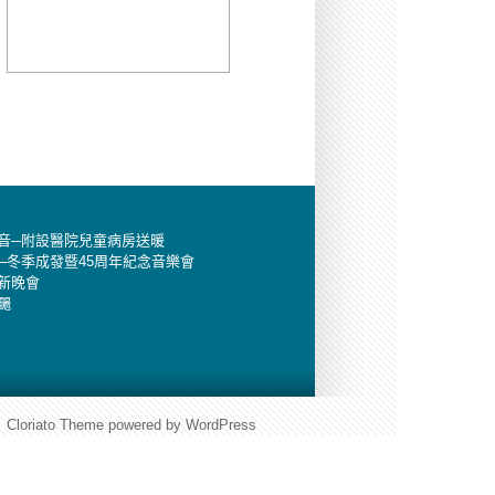
音─附設醫院兒童病房送暖
─冬季成發暨45周年紀念音樂會
新晚會
颺
Cloriato Theme
powered by
WordPress