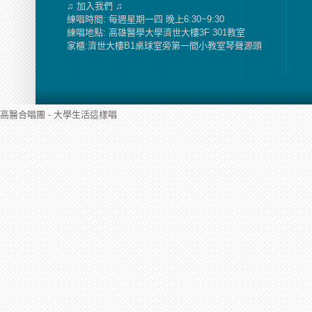
♫ 加入我們 ♫
練唱時間: 每週星期一四 晚上6:30~9:30
練唱地點: 高雄醫學大學濟世大樓3F 301教室
家櫃:濟世大樓B1桌球室旁第一間小教室琴聲源頭
高醫合唱團 - 大學生活這樣唱