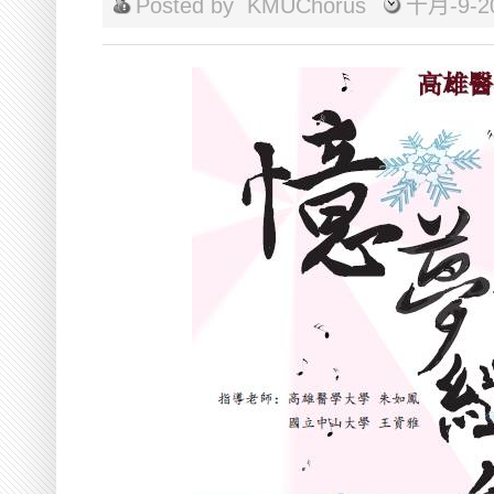
Posted by
KMUChorus
十月-9-2