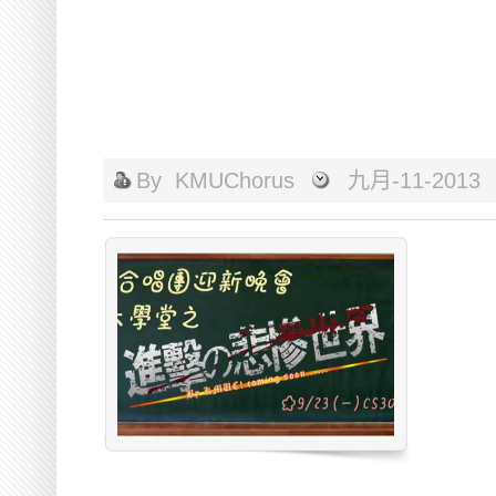
By
KMUChorus
九月-11-2013