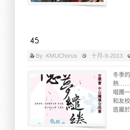
By
KMUChorus
十月-9-2013
冬季
熱……
唱團
和友
造屬於 