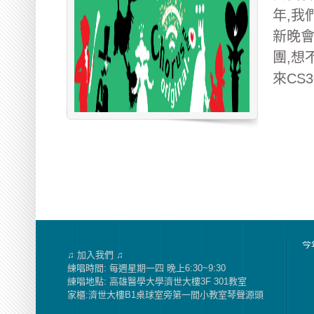
年,我
新晚會
團,想
來CS30
今
♫ 加入我們 ♫
練唱時間: 每週星期一四 晚上6:30~9:30
練唱地點: 高雄醫學大學濟世大樓3F 301教室
家櫃:濟世大樓B1桌球室旁第一間小教室琴聲源頭