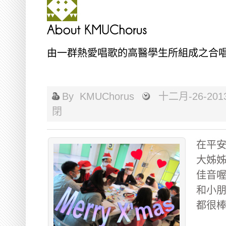
由一群熱愛唱歌的高醫學生所組成之合
By
KMUChorus
十二月-26-201
閉
在平安
大姊姊
佳音喔
和小朋
都很棒